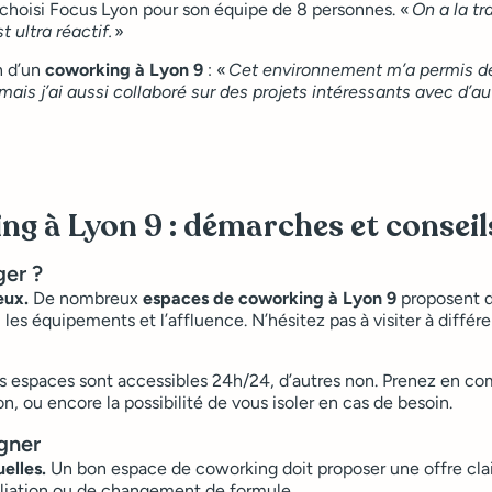
 a choisi Focus Lyon pour son équipe de 8 personnes. «
On a la tr
 ultra réactif.
»
n d’un
coworking à Lyon 9
: «
Cet environnement m’a permis de s
 mais j’ai aussi collaboré sur des projets intéressants avec d’
ng à Lyon 9 : démarches et conseil
ger ?
ieux.
De nombreux
espaces de coworking à Lyon 9
proposent de
, les équipements et l’affluence. N’hésitez pas à visiter à diff
ns espaces sont accessibles 24h/24, d’autres non. Prenez en co
on, ou encore la possibilité de vous isoler en cas de besoin.
igner
elles.
Un bon espace de coworking doit proposer une offre clair
siliation ou de changement de formule.